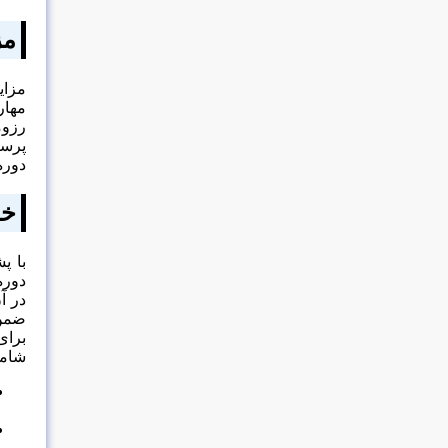
مز
مزای
مهار
رزوم
پرست
دوره
خد
با پ
دوره
در آ
ضمن 
برای
شامل