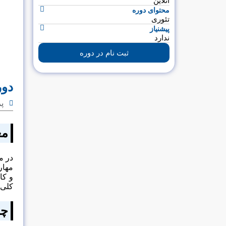
آنلاین
محتوای دوره
تئوری
پیشنیاز
ندارد
ثبت نام در دوره
دور
پ
مع
در 
مهار
و کا
کلی 
چر