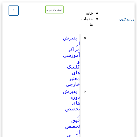
ثبت نام دوره
خانه
خدمات
آریا مد گروپ
ما
پذیرش
از
مراکز
آموزشی
و
کلینیک
های
معتبر
خارجی
پذیرش
دوره
های
تخصص
و
فوق
تخصص
از