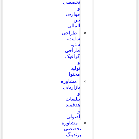
تخصصی
و
مهارتی
بین
المللی
طراحی
سایت،
سئو،
طراحی
گرافیک
و
تولید
محتوا
مشاوره
بازاریابی
و
تبلیغات
هدفمند
و
اصولی
مشاوره
تخصصی
برندینگ