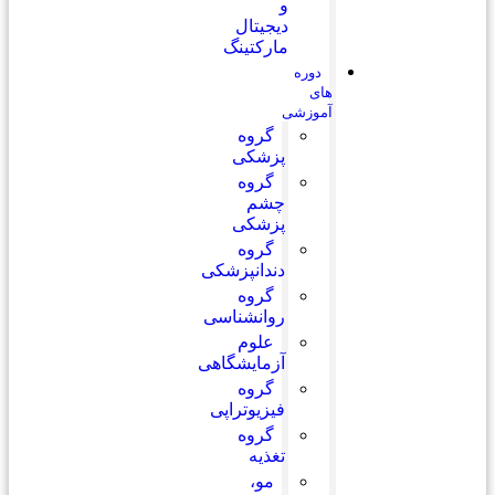
و
دیجیتال
مارکتینگ
دوره
های
آموزشی
گروه
پزشکی
گروه
چشم
پزشکی
گروه
دندانپزشکی
گروه
روانشناسی
علوم
آزمایشگاهی
گروه
فیزیوتراپی
گروه
تغذیه
مو،