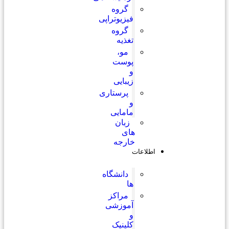
گروه
فیزیوتراپی
گروه
تغذیه
مو،
پوست
و
زیبایی
پرستاری
و
مامایی
زبان
های
خارجه
اطلاعات
دانشگاه
ها
مراکز
آموزشی
و
کلینیک