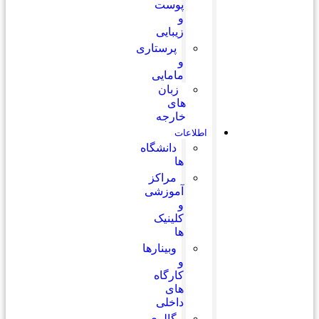
پوست
و
زیبایی
پرستاری
و
مامایی
زبان
های
خارجه
اطلاعات
دانشگاه
ها
مراکز
آموزشی
و
کلینیک
ها
وبینارها
و
کارگاه
های
داخلی
گالری