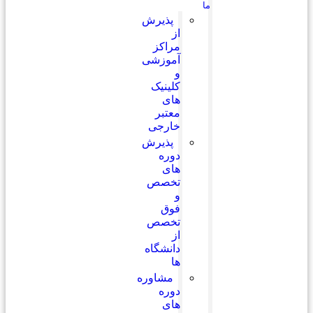
ما
پذیرش
از
مراکز
آموزشی
و
کلینیک
های
معتبر
خارجی
پذیرش
دوره
های
تخصص
و
فوق
تخصص
از
دانشگاه
ها
مشاوره
دوره
های