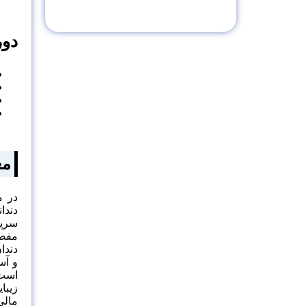
ثبت نام در دوره
دور
مع
در م
دندا
و آس
است.
مالی