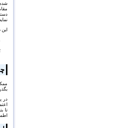
مقام
نمای
این دوره در 2
چر
ممکن
بگذر
اعتم
تا ب
اطمی