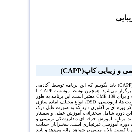
بایی
ی و زیبایی کاپ(
CAPP
)
(CAPP) باید بگوییم که این برنامه توسط آکادمی
دندانپزشکی ترمیمی بریتانیا (BARD)، آکادمی دندانپزشکی CAPP-Tipton برگزار می‌شود. همچنین توسط موسسه CAPP با
سرپرستی هیئت علمی پروفسور پل تیپتون، بریتانیا سازماندهی شده است و برای 189 CME معتبر است. این برنامه به طور
مفصل موضوعات اصلی دندانپزشکی ترمیمی و زیبایی مانند ونیرها، کامپوزیت ها، ارتودنسی، DSD، انواع مختلف آماده سازی
رکز ویژه ای بر اکلوژن دارد که به صورت قابل درک
 این دوره شامل سخنرانی، آموزش عملی و سمینار
‌کند. برنامه آموزش حرفه ای دندانپزشکی ترمیمی و
می‌شود. این یک دوره آموزشی غیرتجاری است. سخنرانان حمایت
کیفیت بالا و مبتنی بر شواهد ارائه می‌دهد و تایید