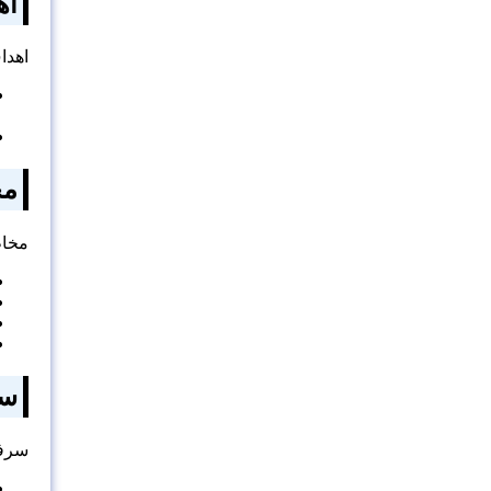
اه
اهد
مخ
مخا
سر
سرف