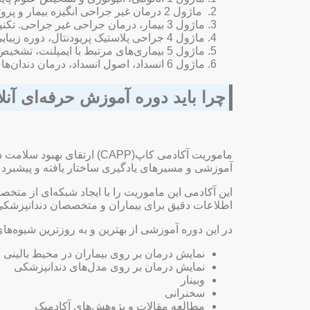
ماژول 2 درمان غیر جراحی انگیزه بیمار و پروتکل‌های درمان غیرجراحی شامل استفاده از جراحی‌های موضعی و سیستمیک، جراحی‌های کمکی.
ماژول 3 بیمار، درمان جراحی غیر جراحی. تکنیک‌های جراحی، از جمله دبریدمان فلپ باز و جراحی کوچک کردن پاکت.
ماژول 4 جراحی پلاستیک پریودنتال، دوره زیبایی روش‌های درمان لبخند لثه‌ای و تحلیل لثه، از جمله تکنیک‌های بلند کردن تاج و پوشش ریشه‌ها.
ماژول 5 بیماری‌های مرتبط با ایمپلنت، تشخیص و درمان موکوزیت اطراف ایمپلنت و مدیریت بافت نرم اطراف ایمپلنت‌های دندانی.
ماژول 6 انسداد، اصول انسداد، درمان دندان‌های فرسوده، اکلوزال اسپلینت، تثبیت فک.
چرا باید دوره آموزش حرفه‌ای آنلای
ماموریت آکادمی کاپ(CAPP) 
آموزشی و مسیرهای یادگیری ساختار یافته و پیشبرد ه
این آکادمی این ماموریت را با ایجاد شبکه‌ای از مت
اطلاعات دقیق برای بیماران و متخصصان دندانپزشکی و
در این دوره آموزشی از بهترین و به روز‌ترین شیوه‌ه
نمایش درمان بر روی بیماران در محیط بالینی 
نمایش درمان بر روی مدل‌های دندانپزشکی
وبینار
سخنرانی
مطالعه مقالات و پژوهش‌های آکادمیک