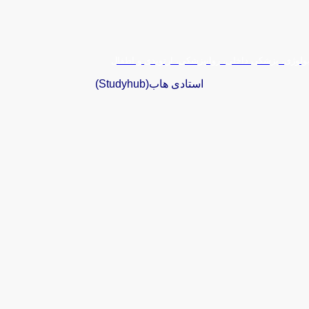
یولوژی، پزشکی داخلی، روانپزشکی، ارتوپدی و اطفال