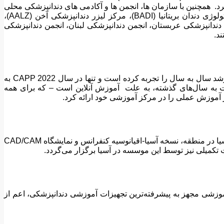
FKG، Global، Carestream، Planmeca، Invisalign، Shofu، DeguDent، Henry Schein، 3Shape، COLTENE، ، نام برد. همچنین با سازمان ها، انجمن ها و آکادمی های دندانپزشکی محلی
و بین المللی مانند موسسه دندانپزشکی کینگز کالج لندن، آموزش تیپتون، آکادمی دندانپزشکی ترمیمی بریتانیا (BARD) ، آکادمی ایمپلنتولوژی دندان بریتانیا (BADI)، مرکز لیزر دندانپزشکی آخن (AALZ)،
ه زیگموند فروید وین، آکادمی بین المللی RWTH – دانشگاه RWTH آخن، تیم بین المللی ایمپلنتولوژی (ITI)، انجمن دندانپزشکی عربستان، انجمن دندانپزشکی لبنان، انجمن دندانپزشکی
در 17 سال گذشته، CAPP 1571 برنامه CME را با آموزش 322736 شرکت کننده بین المللی برگزار کرده است. از سال 2005 CAPP رشد سال به سال را تجربه کرده است و تنها در سال 2022 CAPP به
ین المللی دندانپزشکی آموزش داده است. افزایش شدید تعداد شرکت‌کنندگان در سال‌های 2020، 2021 و 2022 نسبت به سال‌های گذشته، به علت آموزش آنلاین است – که برای همه
با افتتاح CAPP آسیا در سال 2012، دامنه این شرکت به منطقه آسیا و اقیانوسیه و فراتر از آن گسترش یافته است. تمرکز اصلی CAPP آسیا در منطقه، نسخه آسیا-اقیانوسیه کنفرانس و نمایشگاه CAD/CAM
 تکمیلی نیز توسط این موسسه در آسیا برگزار می‌گردد.
. این مرکز آموزشی مجهز به پیشرفته‌ترین تجهیزات آموزشی دندانپزشکی، اعم از