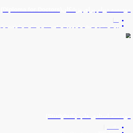
موسسه دیپلم برای پزشکان(Diploma for Doctors)
هند
جراحی، قلب و عروق، زنان و زایمان، فوریت‌های پزشکی، درماتولوژی، راد
موسسه استادی هاب (Studyhub)
انگلستان
بیش از 3000 دوره در حوزه‌های مختلف