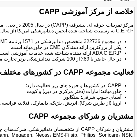
خلاصه از مرکز آموزشی
CAPP
C.E.R.P به رسمیت شناخته شده انجمن دندانپزشکی آمریکا (از سال 2012) است که در برنامه های آموزش دندانپزشکی آموزش مداوم (CME) و توسعه حرفه ای مستمر (CPD) تخصص دارد.
در مجموع 322736 متخصص دندانپزشکی در 1571 برنامه CME شرکت کردند.
یکی از بزرگترین ارائه دهندگان CME در خاورمیانه است.
ADA C.E.R.P ارائه دهنده شناخته شده خدمات آموزشی است.
در حال حاضر با 89٪ از 100 شرکت دندانپزشکی برتر تجارت می‌کند.
فعالیت مجموعه
CAPP
در کشورهای مختلف
CAPP در کشورها و حوزه های زیر فعالیت دارد:
خاورمیانه: امارات (دفتر مرکزی در دبی) و کویت
آسیای جنوب شرقی: سنگاپور
اروپا (از طریق شرکا): اتریش، بلژیک، دانمارک، فنلاند، فرانسه، آ
مشتریان و شرکای مجموعه
CAPP
mann، Megagen، Neoss، EMS-Filsip، Philips. Sonicare، NSK،