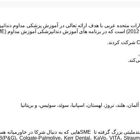
لمان، هلند، نروژ، لهستان، اسپانیا، سوئد، سوئیس، و بریتانیا
-B(P&G)، Colgate-Palmolive، Kerr Dental، KaVo، VITA، Strau