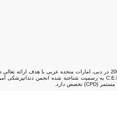
مرکز تمرینات حرفه ای پیشرفته (CAPP) در سال 2005 در دبی، امارات متحده 