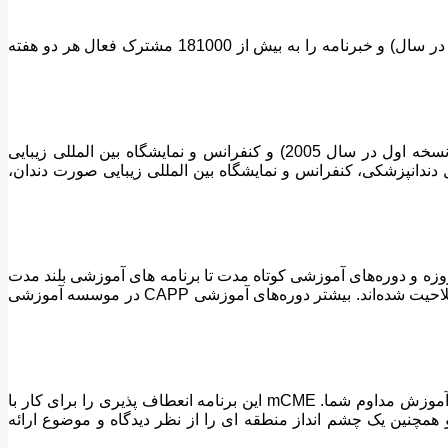
CAPP صاحب نشریه چاپی و دیجیتال است. CAPP سالانه شش نسخه چاپی را به بیش از 25000 متخصص دندانپزشکی (150000 نسخه در سال) و خبرنامه را به بیش از 181000 مشترک فعال هر دو هفته
CAPP برگزار کننده دو کنفرانس علمی دندانپزشکی پیشرو در منطقه است: کنفرانس و نمایشگاه CAD/CAM و دیجیتال دندانپزشکی (نسخه اول در سال 2005) و کنفرانس و نمایشگاه بین المللی زیبایی
ر سال 2009. این رویداد بین المللی پیشرو شامل رویدادهای فرعی کنفرانس و نمایشگاه CAD/CAM و دیجیتال دندانپزشکی، کنفرانس و نمایشگاه بین المللی زیبایی صورت دندان،
CAPP بیش از 200 روز دوره آموزشی عملی در سال را در طیف گسترده‌ای از موضوعات ارائه می‌دهد. طول کلاس ها از سمینارهای یک روزه و دوره‎‌های آموزشی کوتاه مدت تا برنامه های آموزشی بلند مدت
حرفه ای در ترمیمی، زیبایی، اندودنتیکس، ایمپلنتولوژی، پریودنتولوژی، لیزر و غیره متفاوت است. تمامی برنامه‌ها از نهادهای معتبر تایید صلاحیت شده‌اند. بیشتر دوره‌های آموزشی CAPP در موسسه آموزشی
CAPP همراه با Dental Tribune این فرصت را با mCME – برنامه خودآموزی خود فراهم می‌کند، راهی سریع و ساده برای رفع نیازهای آموزش مداوم شما. mCME این برنامه انعطاف پذیری را برای کار با
مچنین یک چشم انداز منطقه ای را از نظر دیدگاه و موضوع ارائه