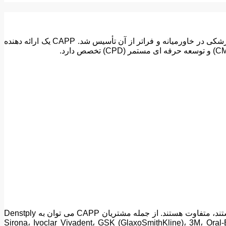
مرکز تمرینات حرفه ای پیشرفته (CAPP) در سال 2005 در دبی، امارات متحده عربی با هدف ارائه تعالی در آموزش پزشکی مداوم دندانپزشکی در خاورمیانه و فراتر از آن تأسیس شد. CAPP یک ارائه دهنده
مشتریان و شرکای CAPP از متخصصان دندانپزشکی، شرکت‌های چندملیتی بزرگ گرفته تا SMEهایی که به دنبال شرکا در خاورمیانه هستند، متفاوت هستند. از جمله مشتریان CAPP می توان به Denstply
Sirona، Ivoclar Vivadent، GSK (GlaxoSmithKline)، 3M، Oral