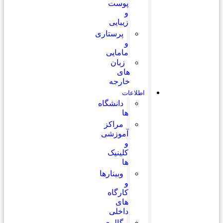
پوست
و
زیبایی
پرستاری
و
مامایی
زبان
های
خارجه
اطلاعات
دانشگاه
ها
مراکز
آموزشی
و
کلینیک
ها
وبینارها
و
کارگاه
های
داخلی
گالری