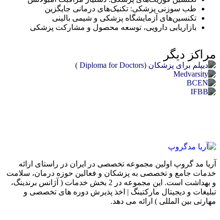
نی پزشکی: تکنیک‌های درمانی جایگزین
‌های آزمایشگاه پزشکی و شیمی بالینی
ابی دارویی، توسعه محصول و مشارکت پزشکی
حی، قلب و عروق، زنان و زایمان، فوریت‌های پزشکی،
ال/فیزیوتراپی/عکسبرداری/پرستاری/دیابت/سرطان/تغذیه/
ولوژی، رادیولوژی، پزشکی داخلی، روانپزشکی، ارتوپدی و اطفال
گر
لات متحده آمریکا
/اورژانس دندانپزشکی/توانبخشی/سلامت روان/مدیریت
ی
تاری اورژانس
یه و تناسب اندام
موسسه دیپلم برای پزشکان(Diploma for
سیتی(Medvarsity)
 سی ای ان (BCEN)
اسب اندام و ورزش IFBB
 اولین مجموعه تخصصی در ایران در راستای ارائه
و تخصصی به پزشکان و فعالین حوزه درمان، سلامت
و بهداشت است. این مجموعه در 2 بخش خدمات ( آژانس برندینگ،
جیتال مارکتینگ | اخذ پذیرش دوره های تخصصی و
مللی ) ارائه می دهد.