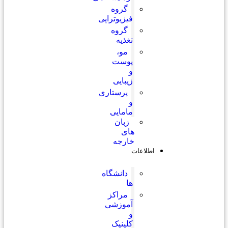
گروه
فیزیوتراپی
گروه
تغذیه
مو،
پوست
و
زیبایی
پرستاری
و
مامایی
زبان
های
خارجه
اطلاعات
دانشگاه
ها
مراکز
آموزشی
و
کلینیک