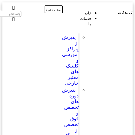
ثبت نام دوره
خانه
خدمات
ما
پذیرش
از
مراکز
آموزشی
و
کلینیک
های
معتبر
خارجی
پذیرش
دوره
های
تخصص
و
فوق
تخصص
از