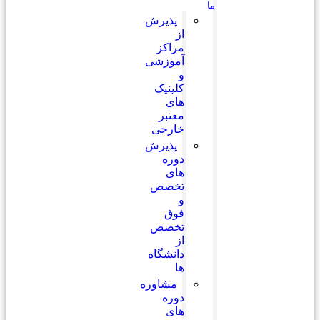
ما
پذیرش
از
مراکز
آموزشی
و
کلینیک
های
معتبر
خارجی
پذیرش
دوره
های
تخصص
و
فوق
تخصص
از
دانشگاه
ها
مشاوره
دوره
های