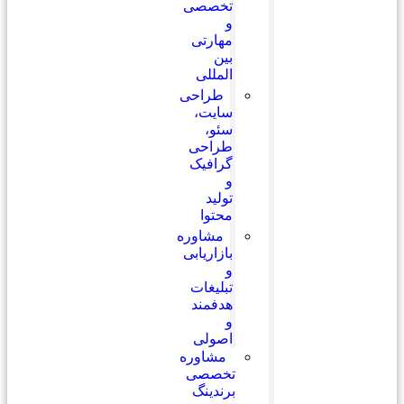
تخصصی
و
مهارتی
بین
المللی
طراحی
سایت،
سئو،
طراحی
گرافیک
و
تولید
محتوا
مشاوره
بازاریابی
و
تبلیغات
هدفمند
و
اصولی
مشاوره
تخصصی
برندینگ