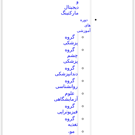
و
دیجیتال
مارکتینگ
دوره
های
آموزشی
گروه
پزشکی
گروه
چشم
پزشکی
گروه
دندانپزشکی
گروه
روانشناسی
علوم
آزمایشگاهی
گروه
فیزیوتراپی
گروه
تغذیه
مو،