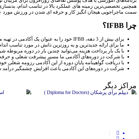
برنامه‌های آموزشی با هدف پوشش تقاضای روزافزون برای مربیان ت
سمت ماجراجویی هیجان انگیز کار و حرفه ای شدن در ورزش مورد علاق
چرا
IFBB
؟
برای بیش از 3 دهه، IFBB خود را به عنوان یک آکادمی در تهیه موفق آموزش‌های شخصی و بدنسازی، آمادگی جسمانی، آکادمی‌های تغذیه برای صدور گواهینامه در امارات متحده عربی تثبیت کرده است.
ما برای ارائه جدیدترین و به روزترین دانش در مورد تناسب اند
با یک بار پرداخت هزینه می‌توانید چندین بار در دوره مربوطه ش
با شرکت در دوره‌های آکادمی ما مسیر پیشرفت شغلی و حرفه‌ای
با دریافت گواهینامه پایان دوره از این آکادمی رزومه شغلی خود 
شرکت در دوره‌های این آکادمی باعث افزایش چشمگیر درآمد ش
مراکز دیگر
موسسه دیپلم برای
موسسه استادی 
پزشکان(Diploma for Doctors)
هند
جراحی، قلب و عروق، زنان و زایمان،