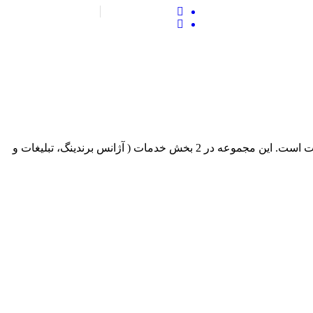
اورژانس
ایالات متحده آمریکا
ت روان/مدیریت
پرستاری اورژانس
آریا مد گروپ اولین مجموعه تخصصی در ایران در راستای ارائه خدمات جامع و تخصصی به پزشکان و فعالین حوزه درمان، سلامت و بهداشت است. این مجموعه در 2 بخش خدمات ( آژانس برندینگ، تبلیغات و