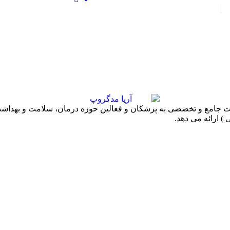
ان
دیابت/سرطان/تغذیه/گوارش/
های مختلف
دندانپزشکی/توانبخشی/سلام
) ارائه می دهد.